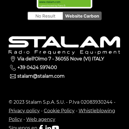
No Result
Website Carbon
Via dell'Olmo 7 - 36055 Nove (VI) ITALY
+39 0424 597400
stalam@stalam.com
© 2023 Stalam S.p.A. S.U. - P.Iva 02083930244 -
Privacy policy
-
Cookie Policy
-
Whistleblowing
Policy
-
Web agency
Síguenos en