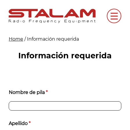
Skip
to
Menu
content
Home
/
Información requerida
Información requerida
Richiedi
Nombre de pila
*
informazioni
[ES]
Apellido
*