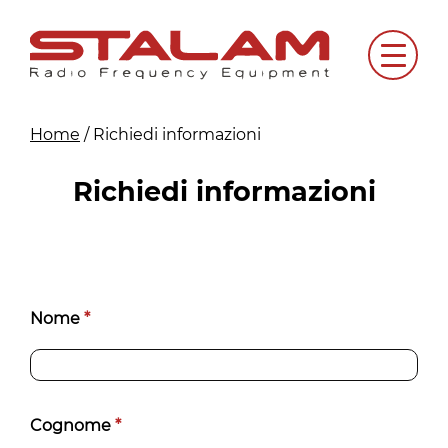
Skip
to
Menu
content
Home
/
Richiedi informazioni
Richiedi informazioni
Richiedi
Nome
*
informazioni
[IT]
Cognome
*