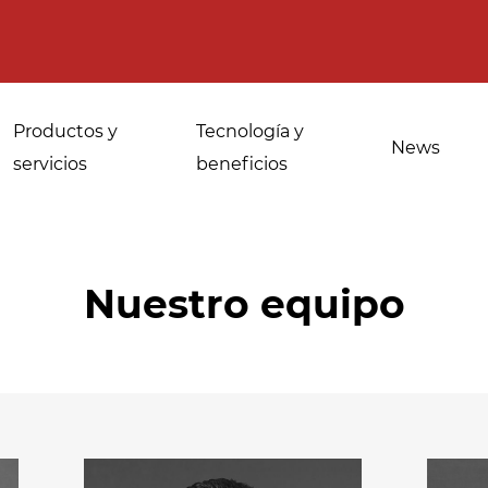
Productos y
Tecnología y
News
servicios
beneficios
Nuestro equipo
Usos para
Desinfección de
panaderías
especias, hierbas
industriales
medicinales y
aromáticas
Atemperado y
descongelacion
Desinfección del