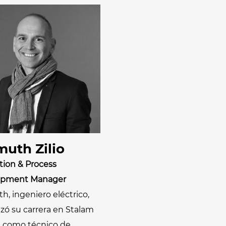
muth Zilio
tion & Process
opment Manager
, ingeniero eléctrico,
ó su carrera en Stalam
1 como técnico de