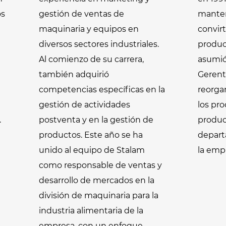
os
gestión de ventas de
manten
maquinaria y equipos en
convir
diversos sectores industriales.
produc
Al comienzo de su carrera,
asumió 
también adquirió
Gerent
competencias específicas en la
reorga
gestión de actividades
los pro
.
postventa y en la gestión de
produc
productos. Este año se ha
depar
unido al equipo de Stalam
la emp
como responsable de ventas y
desarrollo de mercados en la
división de maquinaria para la
industria alimentaria de la
empresa, con un enfoque