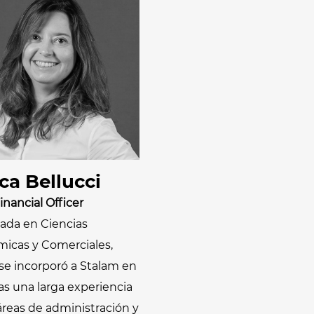
demostraciones
ca Bellucci
inancial Officer
iada en Ciencias
icas y Comerciales,
 se incorporó a Stalam en
as una larga experiencia
áreas de administración y