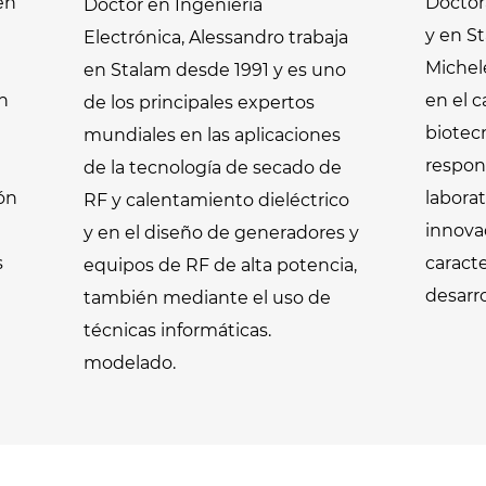
en
Doctor
Doctor en Ingeniería
y en S
Electrónica, Alessandro trabaja
Michel
en Stalam desde 1991 y es uno
n
en el 
de los principales expertos
biotec
mundiales en las aplicaciones
respon
de la tecnología de secado de
ión
laborat
RF y calentamiento dieléctrico
innova
y en el diseño de generadores y
s
caract
equipos de RF de alta potencia,
desarro
también mediante el uso de
técnicas informáticas.
modelado.