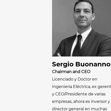
cintas de
látex y otras
hilo/mechas e hilos
espumas de
en madejas
polímeros
Secadores de
Secadores de
tejidos
fieltros y otros
textiles no tejidos
Secadores para
medias y leotardos
Otras aplicaciones
en textiles técnic
Sergio Buonanno
Otras aplicaciones
Chairman and CEO
textiles
Licenciado y Doctor en
Ingeniería Eléctrica, ex geren
y CEO/Presidente de varias
empresas, ahora es inversor y
director general en muchas