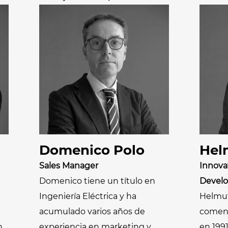
Domenico Polo
Hel
Sales Manager
Innova
Domenico tiene un título en
Devel
Ingeniería Eléctrica y ha
Helmuth
acumulado varios años de
comenz
n
experiencia en marketing y
en 199