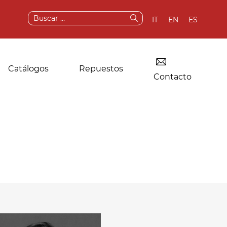
Buscar:
IT
EN
ES
Catálogos
Repuestos
Contacto
Secadora para
Componentes
lavanderías
originales y
industriales
repuestos
Otras aplicaciones
Servicios posventa
Pruebas y