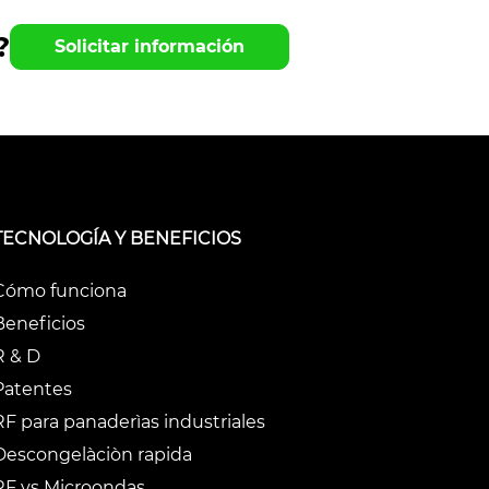
?
Solicitar información
TECNOLOGÍA Y BENEFICIOS
Cómo funciona
Beneficios
R & D
Patentes
RF para panaderìas industriales
Descongelàciòn rapida
RF vs Microondas