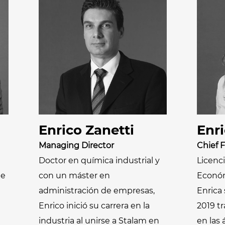
cannabis
Pasteurización y
esterilización
Secadores de
extensiones de
Desinfestación y
cabello
desinfección
Pasteurización de
productos líquidos
os
Rellenado y
Enrico Zanetti
Enri
precocción de
Managing Director
Chief F
productos líquidos
Doctor en química industrial y
Licenc
te
con un máster en
Económ
administración de empresas,
Enrica
Enrico inició su carrera en la
2019 tr
industria al unirse a Stalam en
en las 