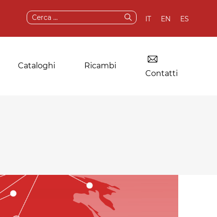
Ricerca
IT
EN
ES
per:
Cataloghi
Ricambi
Contatti
Essiccatoio per
Componenti e
lavanderie
ricambi originali
industriali
Servizi post-vendita
Altre applicazioni
Test e demo
della