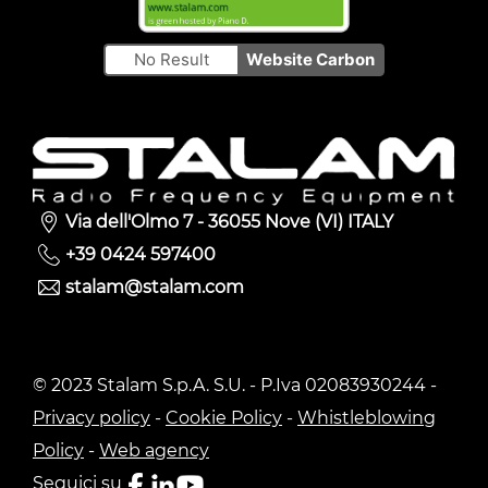
No Result
Website Carbon
Via dell'Olmo 7 - 36055 Nove (VI) ITALY
+39 0424 597400
stalam@stalam.com
© 2023 Stalam S.p.A. S.U. - P.Iva 02083930244 -
Privacy policy
-
Cookie Policy
-
Whistleblowing
Policy
-
Web agency
Seguici su