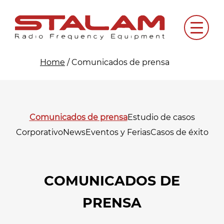
Skip
to
Menu
content
Home
/
Comunicados de prensa
Comunicados de prensa
Estudio de casos
Corporativo
News
Eventos y Ferias
Casos de éxito
COMUNICADOS DE
PRENSA