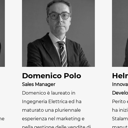
Domenico Polo
Hel
Sales Manager
Innova
Domenico è laureato in
Devel
Ingegneria Elettrica ed ha
Perito
maturato una pluriennale
ha iniz
ne
esperienza nel marketing e
Stalam
nella gestione delle vendite di
manute