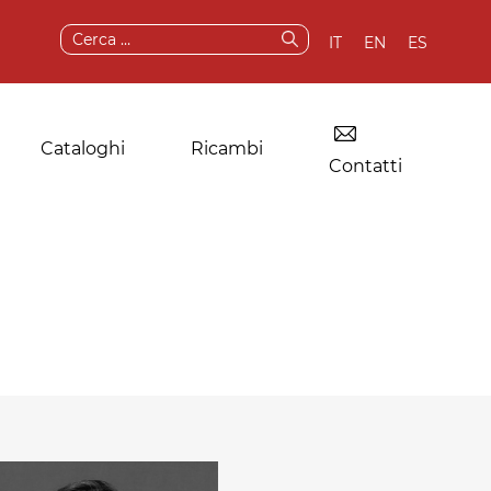
Ricerca
IT
EN
ES
per:
Cataloghi
Ricambi
Contatti
Essiccatoio per
Componenti e
lavanderie
ricambi originali
industriali
Servizi post-vendita
Altre applicazioni
Test e demo
della