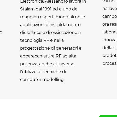
a
e in St
Elettronica, Alessandro lavora in
ha lav
Stalam dal 1991 ed è uno dei
campo 
maggiori esperti mondiali nelle
ora res
applicazioni di riscaldamento
po
laborat
dielettrico e di essiccazione a
innovat
tecnologia RF e nella
della c
progettazione di generatori e
prodott
apparecchiature RF ad alta
process
potenza, anche attraverso
l’utilizzo di tecniche di
computer modelling.