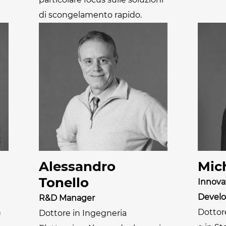
di scongelamento rapido.
Alessandro
Mic
Tonello
Innova
Devel
R&D Manager
n
Dottor
Dottore in Ingegneria