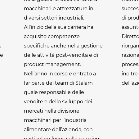
macchinari e attrezzature in
succes
diversi settori industriali.
di prod
All’inizio della sua carriera ha
assunto
acquisito competenze
Diretto
a
specifiche anche nella gestione
riorga
 e
delle attività post-vendita e di
raziona
product management.
process
Nell’anno in corso è entrato a
inoltre
far parte del team di Stalam
dell’az
quale responsabile delle
vendite e dello sviluppo dei
mercati nella divisione
macchinari per l’industria
alimentare dell’azienda, con
particolare focus sulle soluzioni