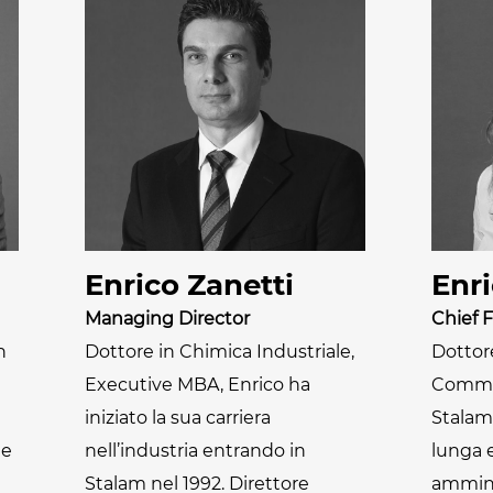
Cannabis
sanificazione
i
Essiccatoi per
Pastorizzazione
extension di capelli
prodotti
confezionati
Pastorizzazione
prodotti liquidi
Riscaldamento e
Enrico Zanetti
Enri
precottura di
Managing Director
Chief F
prodotti liquidi
n
Dottore in Chimica Industriale,
Dottor
Executive MBA, Enrico ha
Commer
iniziato la sua carriera
Stalam
 e
nell’industria entrando in
lunga e
Stalam nel 1992. Direttore
ammini