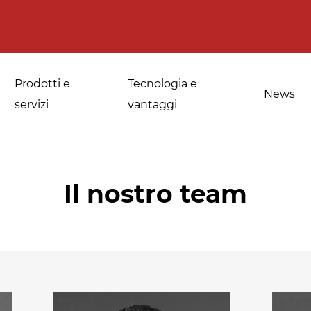
Prodotti e
Tecnologia e
News
servizi
vantaggi
Il nostro team
a
Applicazioni per le
Sanificazione di
fornerie industriali
spezie, erbe
medicinali e
Temperaggio e
aromatiche
scongelamento
Sanificazione della
Disinfestazione e