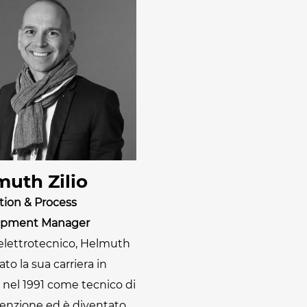
muth Zilio
tion & Process
opment Manager
 elettrotecnico, Helmuth
iato la sua carriera in
 nel 1991 come tecnico di
nzione ed è diventato