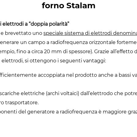
forno Stalam
 elettrodi a “doppia polarità”
 e brevettato uno
speciale sistema di elettrodi denomin
generare un campo a radiofrequenza orizzontale fortem
sempio, fino a circa 20 mm di spessore). Grazie all’effetto
 elettrodi, si ottengono i seguenti vantaggi:
fficientemente accoppiata nel prodotto anche a bassi val
i scariche elettriche (archi voltaici) dall’elettrodo che p
tro trasportatore.
nenti del generatore a radiofrequenza è maggiore grazie 