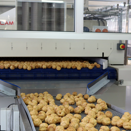
Cannabis
sanificazione
i
Essiccatoi per
Pastorizzazione
extension di capelli
prodotti
confezionati
Pastorizzazione
prodotti liquidi
Riscaldamento e
precottura di
prodotti liquidi