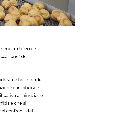
almeno un terzo della
siccazione” del
siderato che lo rende
azione contribuisce
nificativa diminuzione
ficiale che si
nei confronti del