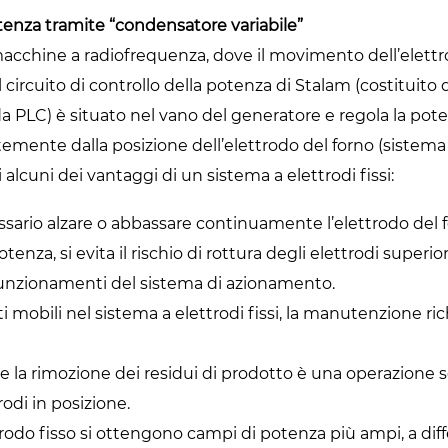
tenza tramite “condensatore variabile”
 macchine a radiofrequenza, dove il movimento dell’elettro
il circuito di controllo della potenza di Stalam (costitui
 da PLC) è situato nel vano del generatore e regola la po
mente dalla posizione dell’elettrodo del forno (sistema a 
alcuni dei vantaggi di un sistema a elettrodi fissi:
ario alzare o abbassare continuamente l’elettrodo del f
tenza, si evita il rischio di rottura degli elettrodi superio
funzionamenti del sistema di azionamento.
 mobili nel sistema a elettrodi fissi, la manutenzione ric
o e la rimozione dei residui di prodotto è una operazione 
rodi in posizione.
rodo fisso si ottengono campi di potenza più ampi, a diff