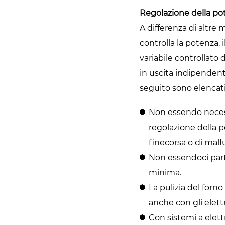
Regolazione della po
A differenza di altre
controlla la potenza, 
variabile controllato
in uscita indipendente
seguito sono elencati 
Non essendo necess
regolazione della po
finecorsa o di mal
Non essendoci parti
minima.
La pulizia del forn
anche con gli elett
Con sistemi a elett