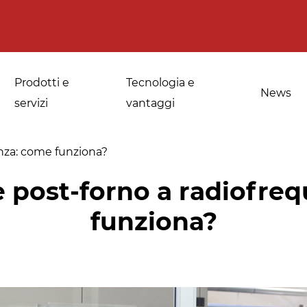
Prodotti e
Tecnologia e
News
servizi
vantaggi
enza: come funziona?
e post-forno a radiofre
a
Applicazioni per le
Sanificazione di
funziona?
fornerie industriali
spezie, erbe
medicinali e
Temperaggio e
aromatiche
scongelamento
Sanificazione della
Disinfestazione e