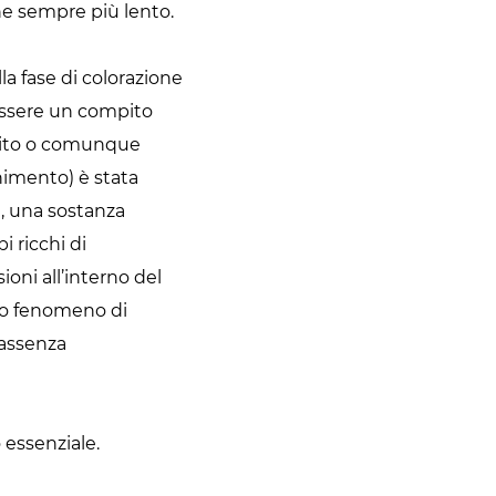
ene sempre più lento.
a fase di colorazione
 essere un compito
unito o comunque
nimento) è stata
, una sostanza
i ricchi di
sioni all’interno del
tto fenomeno di
 assenza
 essenziale.