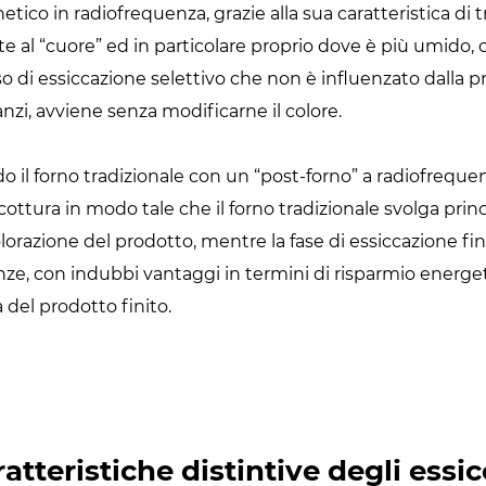
ico in radiofrequenza, grazie alla sua caratteristica di tr
 al “cuore” ed in particolare proprio dove è più umido,
o di essiccazione selettivo che non è influenzato dalla p
nzi, avviene senza modificarne il colore.
o il forno tradizionale con un “post-forno” a radiofrequen
 cottura in modo tale che il forno tradizionale svolga prin
olorazione del prodotto, mentre la fase di essiccazione fi
ze, con indubbi vantaggi in termini di risparmio energeti
 del prodotto finito.
atteristiche distintive degli essic