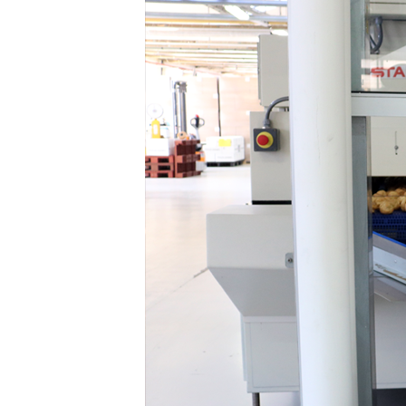
polimeri espansi
Essiccatoi per
tessuti
Essiccatoi per feltr
e altri non tessuti
Essiccatoi per calze
e collant
Altre applicazioni
tessili-tecniche
Altre applicazioni
tessili