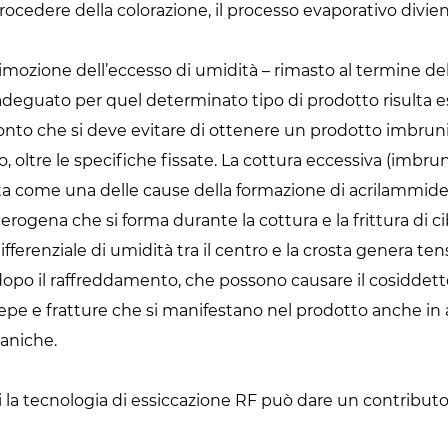
 procedere della colorazione, il processo evaporativo divi
mozione dell’eccesso di umidità – rimasto al termine dell
ale adeguato per quel determinato tipo di prodotto risulta
conto che si deve evitare di ottenere un prodotto imbr
 oltre le specifiche fissate. La cottura eccessiva (imbru
uta come una delle cause della formazione di acrilammide
ogena che si forma durante la cottura e la frittura di cib
 differenziale di umidità tra il centro e la crosta genera ten
dopo il raffreddamento, che possono causare il cosidde
epe e fratture che si manifestano nel prodotto anche in
caniche.
ui la tecnologia di essiccazione RF può dare un contributo