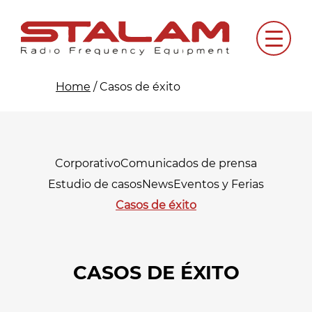
Skip
to
Menu
content
Home
/
Casos de éxito
Corporativo
Comunicados de prensa
Estudio de casos
News
Eventos y Ferias
Casos de éxito
CASOS DE ÉXITO