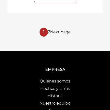
Paginación
Page
Page
1
2
Next page
de
entradas
EMPRESA
Quiénes somos
Hechos y cifras
Historia
Nuestro equipo