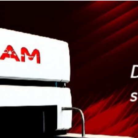
cannabis
Pasteurización y
esterilización
Secadores de
extensiones de
Desinfestación y
cabello
desinfección
Pasteurización de
productos líquidos
os
Rellenado y
precocción de
productos líquidos