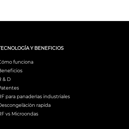
TECNOLOGÍA Y BENEFICIOS
Cómo funciona
Beneficios
R & D
Patentes
RF para panaderìas industriales
Descongelàciòn rapida
RF vs Microondas