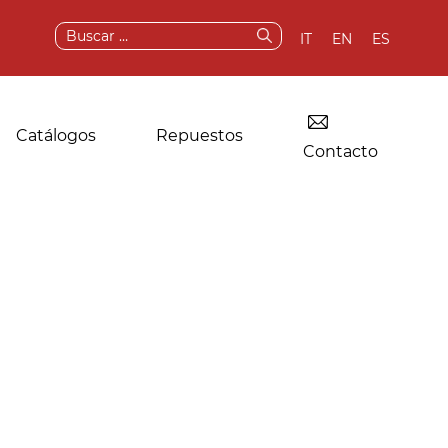
Buscar:
IT
EN
ES
Catálogos
Repuestos
Contacto
Secadora para
Componentes
lavanderías
originales y
industriales
repuestos
Otras aplicaciones
Servicios posventa
Pruebas y