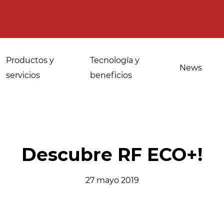
Productos y
Tecnología y
News
servicios
beneficios
Usos para
Desinfección de
Descubre RF ECO+!
panaderías
especias, hierbas
industriales
medicinales y
27 mayo 2019
aromáticas
Atemperado y
descongelacion
Desinfección del