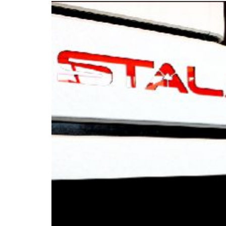
cintas de
látex y otras
hilo/mechas e hilos
espumas de
en madejas
polímeros
Secadores de
Secadores de
tejidos
fieltros y otros
textiles no tejidos
Secadores para
medias y leotardos
Otras aplicaciones
en textiles técnic
Otras aplicaciones
textiles