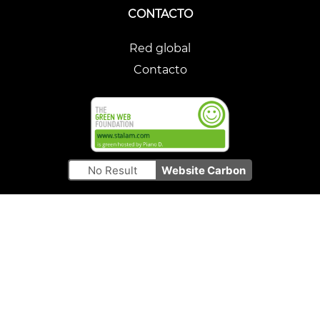
CONTACTO
Red global
Contacto
No Result
Website Carbon
Via dell'Olmo 7 - 36055 Nove (VI) ITALY
+39 0424 597400
stalam@stalam.com