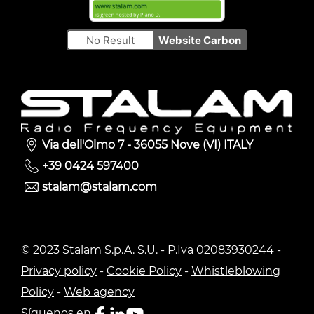
No Result
Website Carbon
Via dell'Olmo 7 - 36055 Nove (VI) ITALY
+39 0424 597400
stalam@stalam.com
© 2023 Stalam S.p.A. S.U. - P.Iva 02083930244 -
Privacy policy
-
Cookie Policy
-
Whistleblowing
Policy
-
Web agency
Síguenos en