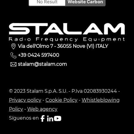
No Result
Website Carbon
Via dell'Olmo 7 - 36055 Nove (VI) ITALY
+39 0424 597400
stalam@stalam.com
© 2023 Stalam S.p.A. S.U. - P.Iva 02083930244 -
Privacy policy
-
Cookie Policy
-
Whistleblowing
Policy
-
Web agency
Síguenos en