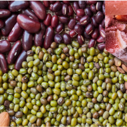
cannabis
Pasteurización y
esterilización
Secadores de
extensiones de
Desinfestación y
cabello
desinfección
Pasteurización de
productos líquidos
os
Rellenado y
precocción de
productos líquidos