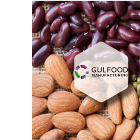
cintas de
látex y otras
hilo/mechas e hilos
espumas de
en madejas
polímeros
Secadores de
Secadores de
tejidos
fieltros y otros
textiles no tejidos
Secadores para
medias y leotardos
Otras aplicaciones
en textiles técnic
Otras aplicaciones
textiles