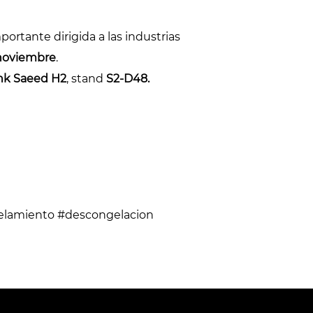
portante dirigida a las industrias
 noviembre
.
Shk Saeed H2
, stand
S2-D48.
gelamiento #descongelacion