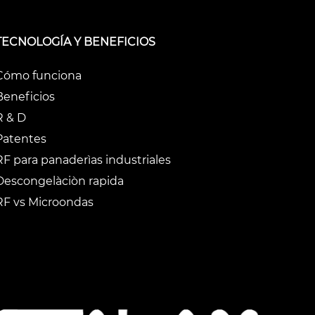
TECNOLOGÍA Y BENEFICIOS
Cómo funciona
Beneficios
R & D
Patentes
RF para panaderìas industriales
Descongelàciòn rapida
RF vs Microondas