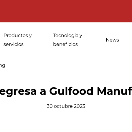
Productos y
Tecnología y
News
servicios
beneficios
ing
Usos para
Desinfección de
regresa a Gulfood Manuf
panaderías
especias, hierbas
industriales
medicinales y
30 octubre 2023
aromáticas
Atemperado y
descongelacion
Desinfección del