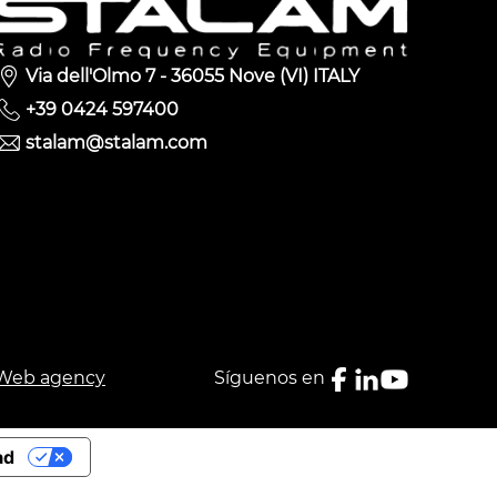
Via dell'Olmo 7 - 36055 Nove (VI) ITALY
+39 0424 597400
stalam@stalam.com
Web agency
Síguenos en
ad