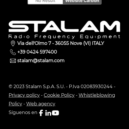
No Result
Website Carbon
Via dell'Olmo 7 - 36055 Nove (VI) ITALY
+39 0424 597400
stalam@stalam.com
© 2023 Stalam S.p.A. S.U. - P.Iva 02083930244 -
Privacy policy
-
Cookie Policy
-
Whistleblowing
Policy
-
Web agency
Síguenos en