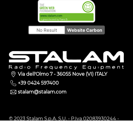
No Result
Website Carbon
Via dell'Olmo 7 - 36055 Nove (VI) ITALY
+39 0424 597400
stalam@stalam.com
© 2023 Stalam S.p.A. S.U. - P.Iva 02083930244 -
Privacy policy
-
Cookie Policy
-
Whistleblowing