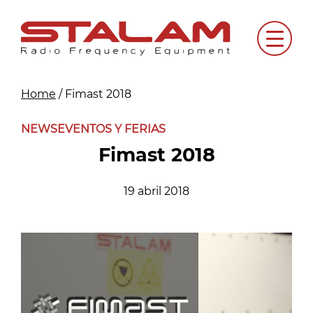
Skip
to
Menu
content
Home
/
Fimast 2018
NEWS
EVENTOS Y FERIAS
Fimast 2018
19 abril 2018