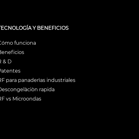
TECNOLOGÍA Y BENEFICIOS
Cómo funciona
Beneficios
R & D
Patentes
RF para panaderìas industriales
Descongelàciòn rapida
RF vs Microondas