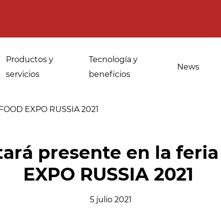
Productos y
Tecnología y
News
servicios
beneficios
SEAFOOD EXPO RUSSIA 2021
Usos para
Desinfección de
tará presente en la fer
panaderías
especias, hierbas
EXPO RUSSIA 2021
industriales
medicinales y
aromáticas
Atemperado y
5 julio 2021
descongelacion
Desinfección del