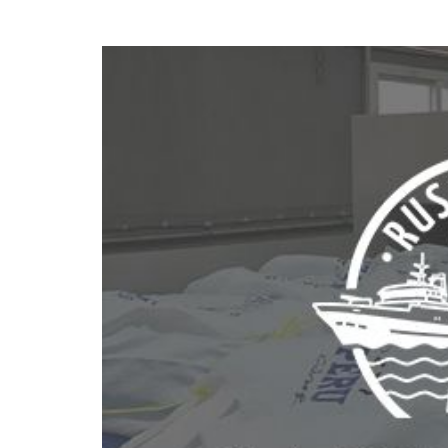
cintas de
látex y otras
hilo/mechas e hilos
espumas de
en madejas
polímeros
Secadores de
Secadores de
tejidos
fieltros y otros
textiles no tejidos
Secadores para
medias y leotardos
Otras aplicaciones
en textiles técnic
Otras aplicaciones
textiles