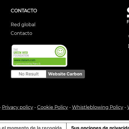
CONTACTO
Red global
Contacto
No Result
Website Carbon
-
Privacy policy
-
Cookie Policy
-
Whistleblowing Policy
-
n el momento de la recogida
Sus opciones de privacid