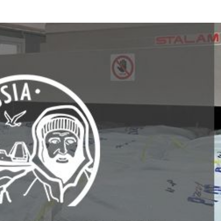
cannabis
Pasteurización y
esterilización
Secadores de
extensiones de
Desinfestación y
cabello
desinfección
Pasteurización de
productos líquidos
os
Rellenado y
precocción de
productos líquidos