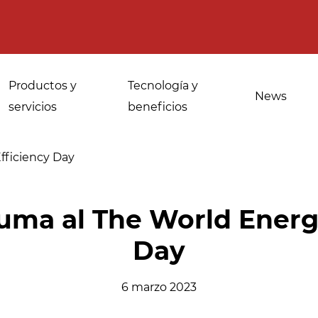
Productos y
Tecnología y
News
servicios
beneficios
fficiency Day
Usos para
Desinfección de
uma al The World Energ
panaderías
especias, hierbas
Day
industriales
medicinales y
aromáticas
Atemperado y
6 marzo 2023
descongelacion
Desinfección del