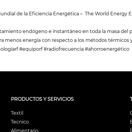
cannabis
Pasteurización y
 Mundial de la Eficiencia Energética – The World Energy E
esterilización
Secadores de
extensiones de
Desinfestación y
ntamiento endógeno e instantáneo en toda la masa del p
cabello
desinfección
era menos energía con respecto a los métodos térmicos 
ologíarf #equiporf #radiofrecuencia #ahorroenergético
Pasteurización de
productos líquidos
os
Rellenado y
precocción de
productos líquidos
PRODUCTOS Y SERVICIOS
Textil
Tecnico
Alimentario