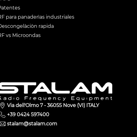
Patentes
RF para panaderìas industriales
Descongelàciòn rapida
RF vs Microondas
Via dell'Olmo 7 - 36055 Nove (VI) ITALY
+39 0424 597400
stalam@stalam.com