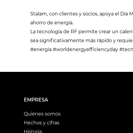
cintas de
látex y otras
hilo/mechas e hilos
espumas de
Stalam, con clientes y socios, apoya el Día
en madejas
polímeros
ahorro de energía.
La tecnología de RF permite crear un cale
Secadores de
Secadores de
sea significativamente más rápido y requi
tejidos
fieltros y otros
#energía #worldenergyefficiencyday #tecn
textiles no tejidos
Secadores para
medias y leotardos
Otras aplicaciones
en textiles técnic
Otras aplicaciones
textiles
EMPRESA
Quiénes somos
Hechos y cifras
Historia