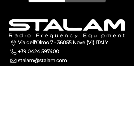
Via dell'Olmo 7 - 36055 Nove (VI) ITALY
+39 0424 597400
stalam@stalam.com
© 2023 Stalam S.p.A. S.U. - P.Iva 02083930244 -
Privacy policy
-
Cookie Policy
-
Whistleblowing
Policy
-
Web agency
Síguenos en