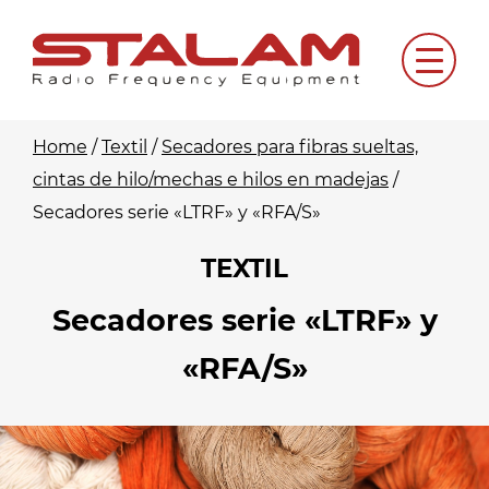
Skip
to
Menu
content
Home
/
Textil
/
Secadores para fibras sueltas,
cintas de hilo/mechas e hilos en madejas
/
Secadores serie «LTRF» y «RFA/S»
TEXTIL
Secadores serie «LTRF» y
«RFA/S»