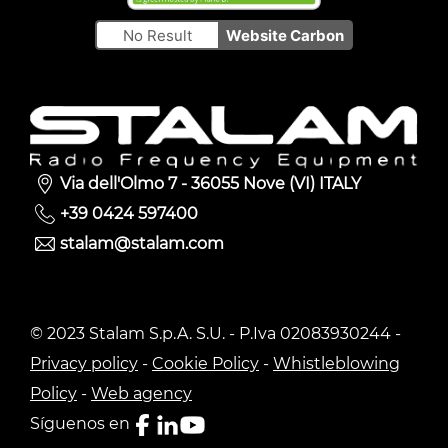
No Result
Website Carbon
Via dell'Olmo 7 - 36055 Nove (VI) ITALY
+39 0424 597400
stalam@stalam.com
© 2023 Stalam S.p.A. S.U. - P.Iva 02083930244 -
Privacy policy
-
Cookie Policy
-
Whistleblowing
Policy
-
Web agency
Síguenos en