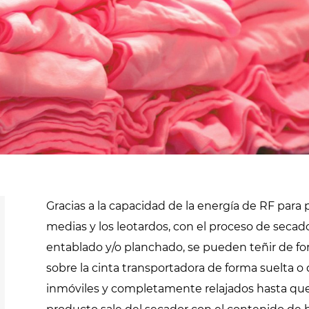
cannabis
Pasteurización y
esterilización
Secadores de
extensiones de
Desinfestación y
cabello
desinfección
Pasteurización de
productos líquidos
os
Rellenado y
precocción de
Gracias a la capacidad de la energía de RF para
productos líquidos
medias y los leotardos, con el proceso de secad
entablado y/o planchado, se pueden teñir de f
sobre la cinta transportadora de forma suelta o
inmóviles y completamente relajados hasta que