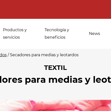
Productos y
Tecnología y
News
servicios
beneficios
rdos
/
Secadores para medias y leotardos
TEXTIL
Usos para
Desinfección de
ores para medias y leo
panaderías
especias, hierbas
industriales
medicinales y
aromáticas
Atemperado y
descongelacion
Desinfección del