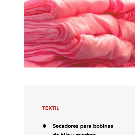
cintas de
látex y otras
hilo/mechas e hilos
espumas de
en madejas
polímeros
Secadores de
Secadores de
tejidos
fieltros y otros
textiles no tejidos
Secadores para
medias y leotardos
Otras aplicaciones
en textiles técnic
Otras aplicaciones
textiles
TEXTIL
Secadores para bobinas