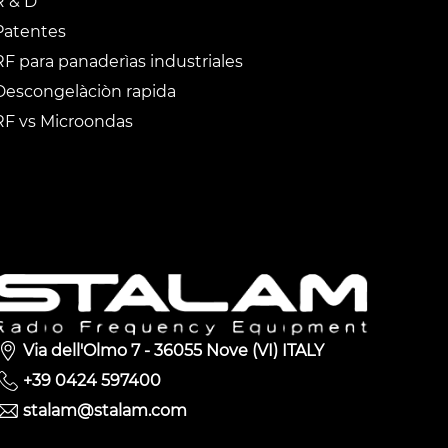
R & D
Patentes
RF para panaderìas industriales
Descongelàciòn rapida
RF vs Microondas
Via dell'Olmo 7 - 36055 Nove (VI) ITALY
+39 0424 597400
stalam@stalam.com