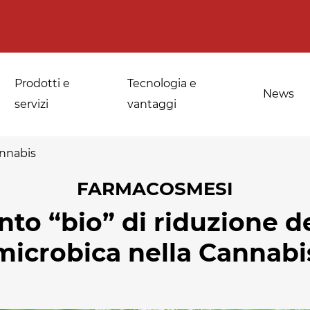
Prodotti e
Tecnologia e
News
servizi
vantaggi
annabis
FARMACOSMESI
a
Applicazioni per le
Sanificazione di
to “bio” di riduzione de
fornerie industriali
spezie, erbe
medicinali e
microbica nella Cannabi
Temperaggio e
aromatiche
scongelamento
Sanificazione della
Disinfestazione e