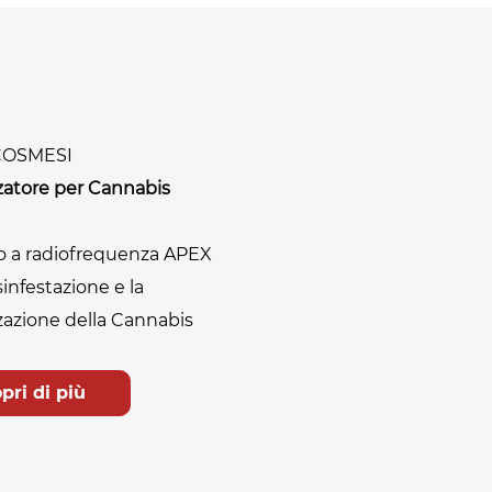
OSMESI
zatore per Cannabis
o a radiofrequenza APEX
sinfestazione e la
zazione della Cannabis
pri di più