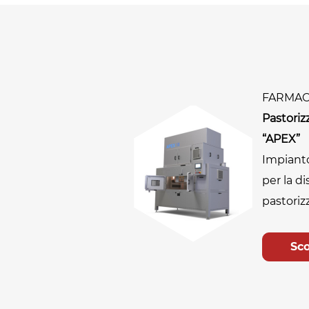
FARMAC
Pastoriz
“APEX”
Impiant
per la di
pastoriz
Sco