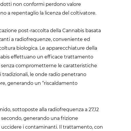
rodotti non conformi perdono valore
o a repentaglio la licenza del coltivatore.
icazione post-raccolta della Cannabis basata
zzanti a radiofrequenze, conveniente ed
icoltura biologica. Le apparecchiature della
nabis effettuano un efficace trattamento
 senza comprometterne le caratteristiche
 tradizionali, le onde radio penetrano
iore, generando un “riscaldamento
do, sottoposte alla radiofrequenza a 27,12
 al secondo, generando una frizione
r uccidere i contaminanti. Il trattamento, con