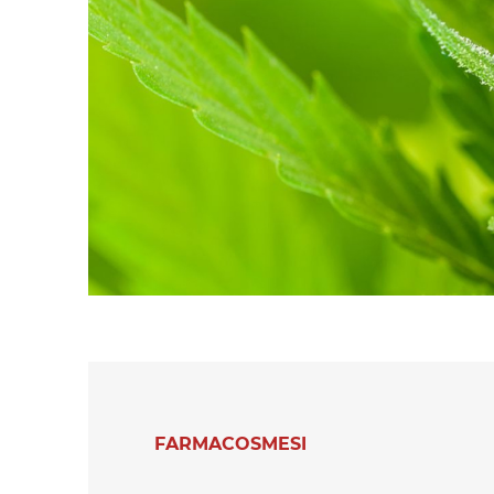
polimeri espansi
Essiccatoi per
tessuti
Essiccatoi per feltr
e altri non tessuti
Essiccatoi per calze
e collant
Altre applicazioni
tessili-tecniche
Altre applicazioni
tessili
FARMACOSMESI