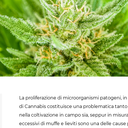
Cannabis
sanificazione
i
Essiccatoi per
Pastorizzazione
extension di capelli
prodotti
confezionati
Pastorizzazione
prodotti liquidi
Riscaldamento e
precottura di
prodotti liquidi
La proliferazione di microorganismi patogeni, in p
di Cannabis costituisce una problematica tanto
nella coltivazione in campo sia, seppur in misura in
eccessivi di muffe e lieviti sono una delle cause