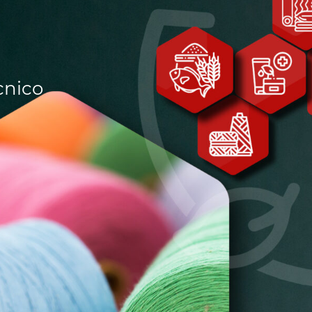
Cannabis
sanificazione
i
Essiccatoi per
Pastorizzazione
extension di capelli
prodotti
cnico
confezionati
Pastorizzazione
prodotti liquidi
Riscaldamento e
precottura di
prodotti liquidi