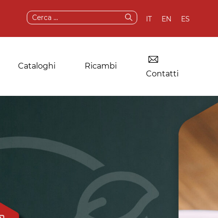
Ricerca
IT
EN
ES
per:
Cataloghi
Ricambi
Contatti
Essiccatoio per
Componenti e
lavanderie
ricambi originali
industriali
Servizi post-vendita
Altre applicazioni
Test e demo
della