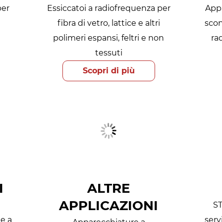
per
Essiccatoi a radiofrequenza per
Appa
fibra di vetro, lattice e altri
scon
polimeri espansi, feltri e non
ra
tessuti
Scopri di più
I
ALTRE
APPLICAZIONI
ST
ne a
serv