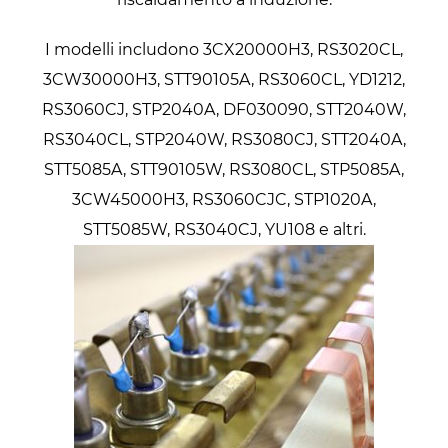
I modelli includono 3CX20000H3, RS3020CL,
3CW30000H3, STT90105A, RS3060CL, YD1212,
RS3060CJ, STP2040A, DF030090, STT2040W,
RS3040CL, STP2040W, RS3080CJ, STT2040A,
STT5085A, STT90105W, RS3080CL, STP5085A,
3CW45000H3, RS3060CJC, STP1020A,
STT5085W, RS3040CJ, YU108 e altri.