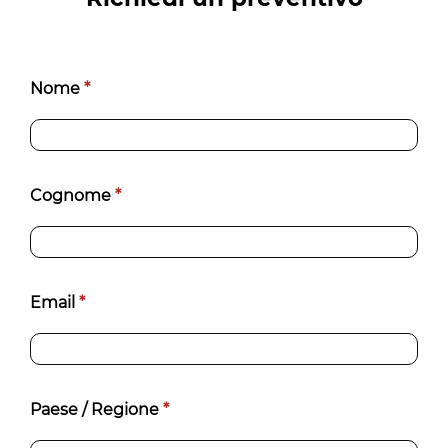
Ricambi
Nome
*
[IT]
Cognome
*
Email
*
Paese / Regione
*