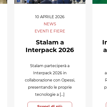
10 APRILE 2026
NEWS
EVENTI E FIERE
Stalam a
I
Interpack 2026
a
Stalam parteciperà a
Interpack 2026 in
a
collaborazione con Opessi,
R
presentando le proprie
p
tecnologie a […]
Scopri di più