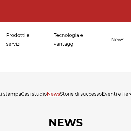
Prodotti e
Tecnologia e
News
servizi
vantaggi
a
Applicazioni per le
Sanificazione di
fornerie industriali
spezie, erbe
i stampa
Casi studio
News
Storie di successo
Eventi e fier
medicinali e
Temperaggio e
aromatiche
scongelamento
NEWS
Sanificazione della
Disinfestazione e