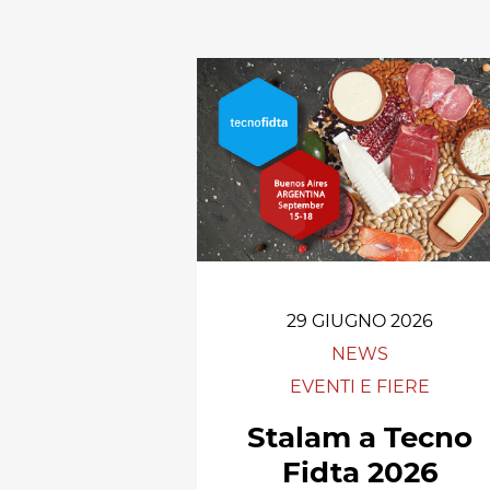
polimeri espansi
Essiccatoi per
tessuti
Essiccatoi per feltr
e altri non tessuti
Essiccatoi per calze
e collant
Altre applicazioni
tessili-tecniche
Altre applicazioni
tessili
29 GIUGNO 2026
NEWS
EVENTI E FIERE
Stalam a Tecno
Fidta 2026