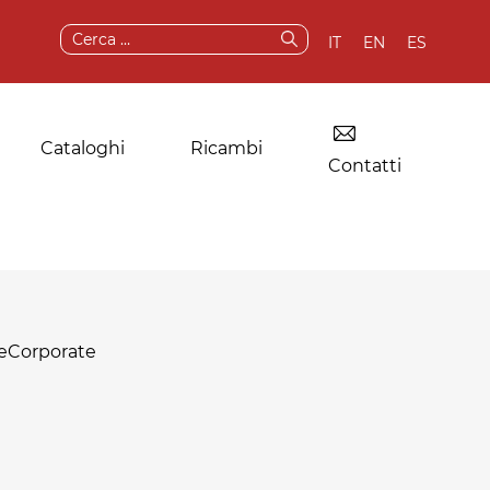
Ricerca
IT
EN
ES
per:
Cataloghi
Ricambi
Contatti
Essiccatoio per
Componenti e
lavanderie
ricambi originali
e
Corporate
industriali
Servizi post-vendita
Altre applicazioni
Test e demo
della