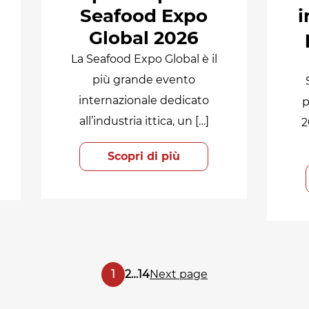
Seafood Expo
i
Global 2026
La Seafood Expo Global è il
più grande evento
internazionale dedicato
p
all’industria ittica, un […]
2
Scopri di più
Page
Page
Page
1
2
…
14
Next page