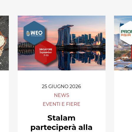
Cannabis
sanificazione
i
Essiccatoi per
Pastorizzazione
extension di capelli
prodotti
confezionati
Pastorizzazione
prodotti liquidi
Riscaldamento e
precottura di
25 GIUGNO 2026
prodotti liquidi
NEWS
EVENTI E FIERE
Stalam
parteciperà alla