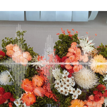
Cannabis
sanificazione
i
Essiccatoi per
Pastorizzazione
extension di capelli
prodotti
confezionati
Pastorizzazione
prodotti liquidi
Riscaldamento e
precottura di
prodotti liquidi