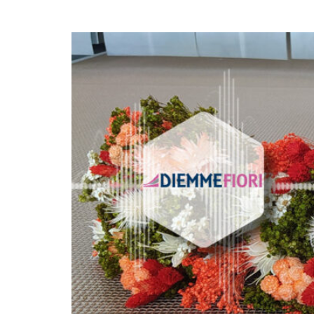
polimeri espansi
Essiccatoi per
tessuti
Essiccatoi per feltr
e altri non tessuti
Essiccatoi per calze
e collant
Altre applicazioni
tessili-tecniche
Altre applicazioni
tessili