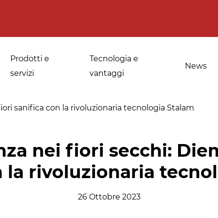
Prodotti e
Tecnologia e
News
servizi
vantaggi
iori sanifica con la rivoluzionaria tecnologia Stalam
a
Applicazioni per le
Sanificazione di
nza nei fiori secchi: Di
fornerie industriali
spezie, erbe
n la rivoluzionaria tecno
medicinali e
Temperaggio e
aromatiche
scongelamento
26 Ottobre 2023
Sanificazione della
Disinfestazione e