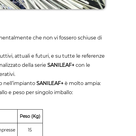
rumentalmente che non vi fossero schiuse di
tivi, attuali e futuri, e su tutte le referenze
alizzato della serie
SANILEAF+
con le
rativi.
so nell’impianto
SANILEAF+
è molto ampia:
llo e peso per singolo imballo:
Peso (Kg)
mpresse
15