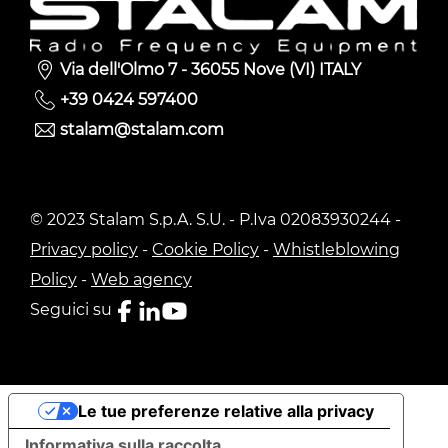
Via dell'Olmo 7 - 36055 Nove (VI) ITALY
+39 0424 597400
stalam@stalam.com
© 2023 Stalam S.p.A. S.U. - P.Iva 02083930244 -
Privacy policy
-
Cookie Policy
-
Whistleblowing
Policy
-
Web agency
Seguici su
Le tue preferenze relative alla privacy
Informativa sulla raccolta