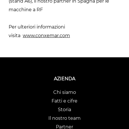
(stand A6), il nostro partner in Spagna per le
macchine a RF
Per ulteriori informazioni
visita
www.conxemar.com
AZIENDA
Chi siamo
Fatti e cifre
Storia
Il nostro team
Partner