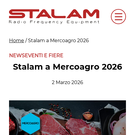
Skip
to
Menu
content
Home
/
Stalam a Mercoagro 2026
NEWS
EVENTI E FIERE
Stalam a Mercoagro 2026
2 Marzo 2026