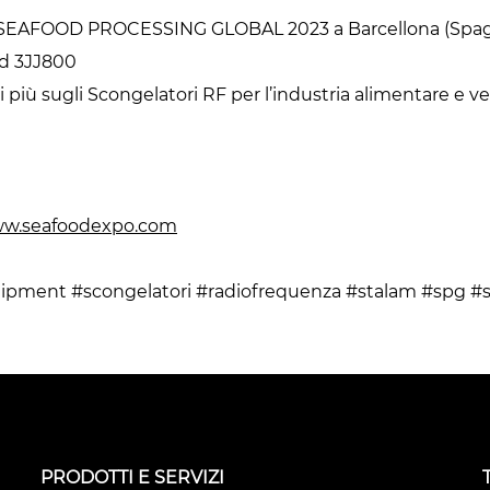
 SEAFOOD PROCESSING GLOBAL 2023 a Barcellona (Spagna)
nd 3JJ800
 di più sugli Scongelatori RF per l’industria alimentare e v
w.seafoodexpo.com
ipment #scongelatori #radiofrequenza #stalam #spg #
PRODOTTI E SERVIZI