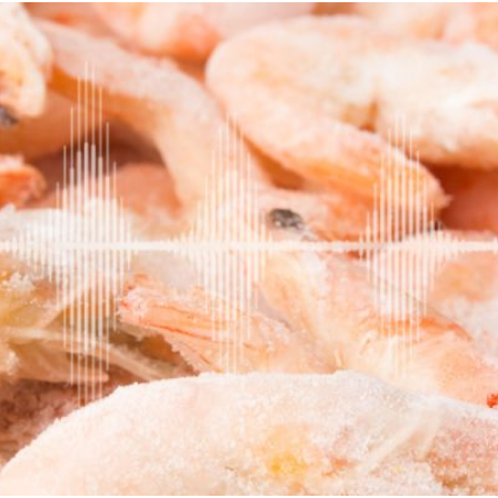
Cannabis
sanificazione
i
Essiccatoi per
Pastorizzazione
extension di capelli
prodotti
confezionati
Pastorizzazione
prodotti liquidi
Riscaldamento e
precottura di
prodotti liquidi