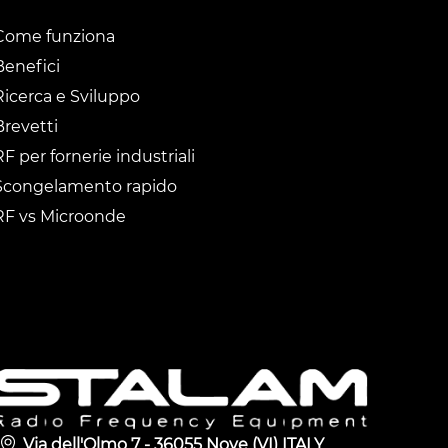
Come funziona
Benefici
Ricerca e Sviluppo
Brevetti
RF per fornerie industriali
Scongelamento rapido
RF vs Microonde
Via dell'Olmo 7 - 36055 Nove (VI) ITALY