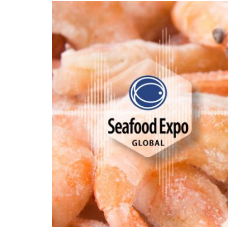
polimeri espansi
Essiccatoi per
tessuti
Essiccatoi per feltr
e altri non tessuti
Essiccatoi per calze
e collant
Altre applicazioni
tessili-tecniche
Altre applicazioni
tessili