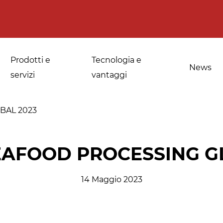
Prodotti e
Tecnologia e
News
servizi
vantaggi
BAL 2023
a
Applicazioni per le
Sanificazione di
SEAFOOD PROCESSING G
fornerie industriali
spezie, erbe
medicinali e
14 Maggio 2023
Temperaggio e
aromatiche
scongelamento
Sanificazione della
Disinfestazione e