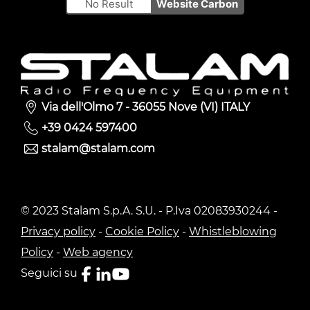
No Result
Website Carbon
Via dell'Olmo 7 - 36055 Nove (VI) ITALY
+39 0424 597400
stalam@stalam.com
© 2023 Stalam S.p.A. S.U. - P.Iva 02083930244 -
Privacy policy
-
Cookie Policy
-
Whistleblowing
Policy
-
Web agency
Seguici su