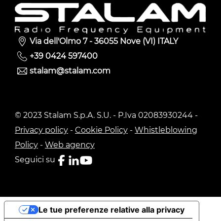
Via dell'Olmo 7 - 36055 Nove (VI) ITALY
+39 0424 597400
stalam@stalam.com
© 2023 Stalam S.p.A. S.U. - P.Iva 02083930244 -
Privacy policy
-
Cookie Policy
-
Whistleblowing
Policy
-
Web agency
Seguici su
Le tue preferenze relative alla privacy