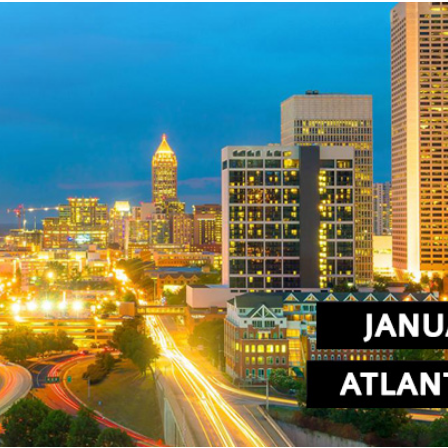
Cannabis
sanificazione
i
Essiccatoi per
Pastorizzazione
extension di capelli
prodotti
confezionati
Pastorizzazione
prodotti liquidi
Riscaldamento e
precottura di
prodotti liquidi