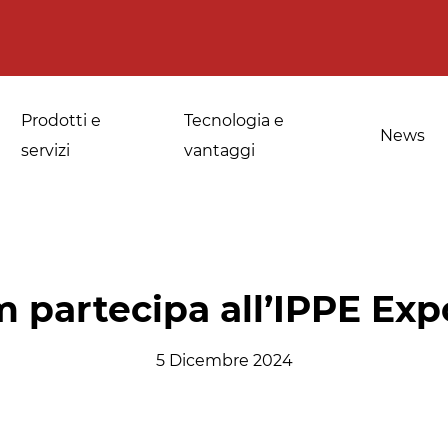
Prodotti e
Tecnologia e
News
servizi
vantaggi
a
Applicazioni per le
Sanificazione di
m partecipa all’IPPE Exp
fornerie industriali
spezie, erbe
medicinali e
5 Dicembre 2024
Temperaggio e
aromatiche
scongelamento
Sanificazione della
Disinfestazione e