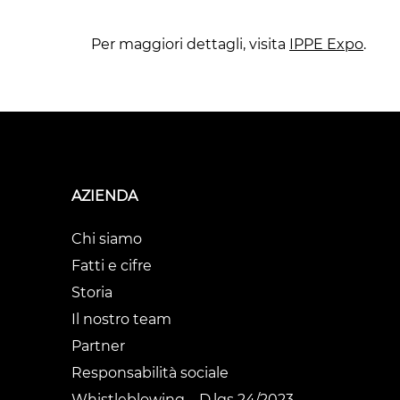
Per maggiori dettagli, visita
IPPE Expo
.
AZIENDA
Chi siamo
Fatti e cifre
Storia
Il nostro team
Partner
Responsabilità sociale
Whistleblowing – D.lgs 24/2023