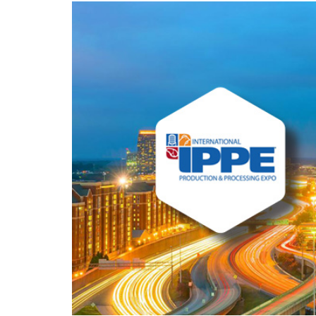
polimeri espansi
Essiccatoi per
tessuti
Essiccatoi per feltr
e altri non tessuti
Essiccatoi per calze
e collant
Altre applicazioni
tessili-tecniche
Altre applicazioni
tessili