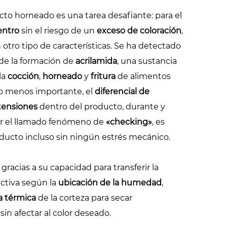
to horneado es una tarea desafiante: para el
entro
sin el riesgo de un
exceso de coloración
,
 otro tipo de características. Se ha detectado
 de la formación de
acrilamida
, una sustancia
la
cocción
,
horneado
y
fritura
de alimentos
 no menos importante, el
diferencial de
tensiones
dentro del producto, durante y
ar el llamado fenómeno de
«checking»
, es
ducto incluso sin ningún estrés mecánico.
, gracias a su capacidad para transferir la
ctiva según la
ubicación de la humedad
,
a térmica
de la corteza para secar
in afectar al color deseado.