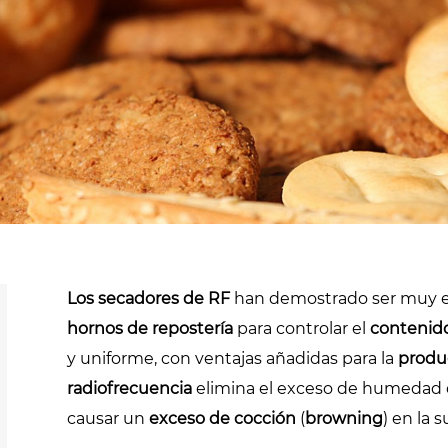
cannabis
Pasteurización y
esterilización
Secadores de
extensiones de
Desinfestación y
cabello
desinfección
Pasteurización de
productos líquidos
os
Rellenado y
precocción de
Los secadores de RF
han demostrado ser muy e
productos líquidos
hornos de repostería
para controlar el
contenid
y uniforme, con ventajas añadidas para la
produ
radiofrecuencia
elimina el exceso de humedad d
causar un
exceso de cocción
(
browning
) en la s