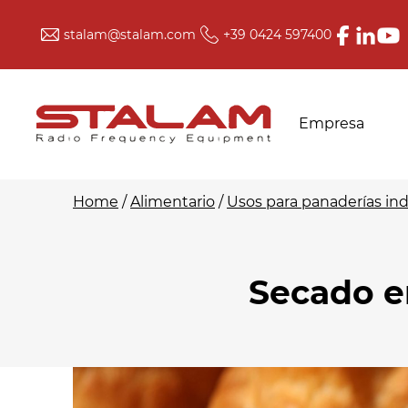
Skip
stalam@stalam.com
+39 0424 597400
to
content
Empresa
Home
/
Alimentario
/
Usos para panaderías ind
Secadores para
Secadores para
Secado e
bobinas de hilo y
fibra de vidrio
mechas
Aparatos de
Secadores para
vulcanización y
fibras sueltas,
secadores para