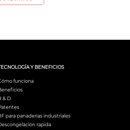
TECNOLOGÍA Y BENEFICIOS
Cómo funciona
Beneficios
R & D
Patentes
RF para panaderìas industriales
Descongelàciòn rapida