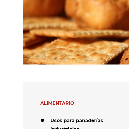
cintas de
látex y otras
hilo/mechas e hilos
espumas de
en madejas
polímeros
Secadores de
Secadores de
tejidos
fieltros y otros
textiles no tejidos
Secadores para
medias y leotardos
Otras aplicaciones
en textiles técnic
Otras aplicaciones
textiles
ALIMENTARIO
Usos para panaderías