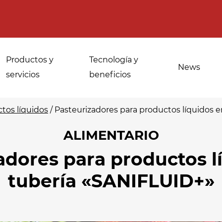
Productos y
Tecnología y
News
servicios
beneficios
tos líquidos
/
Pasteurizadores para productos líquidos 
ALIMENTARIO
Usos para
Desinfección de
adores para productos l
panaderías
especias, hierbas
industriales
medicinales y
tubería «SANIFLUID+»
aromáticas
Atemperado y
descongelacion
Desinfección del