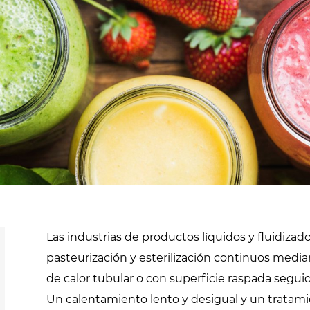
cannabis
Pasteurización y
esterilización
Secadores de
extensiones de
Desinfestación y
cabello
desinfección
Pasteurización de
productos líquidos
os
Rellenado y
precocción de
productos líquidos
Las industrias de productos líquidos y fluidiz
pasteurización y esterilización continuos medi
de calor tubular o con superficie raspada segui
Un calentamiento lento y desigual y un tratamie