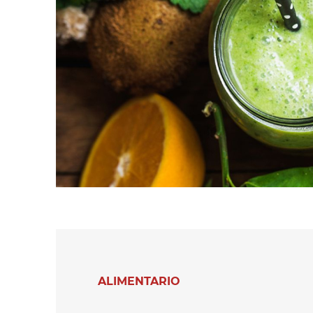
cintas de
látex y otras
hilo/mechas e hilos
espumas de
en madejas
polímeros
Secadores de
Secadores de
tejidos
fieltros y otros
textiles no tejidos
Secadores para
medias y leotardos
Otras aplicaciones
en textiles técnic
Otras aplicaciones
textiles
ALIMENTARIO