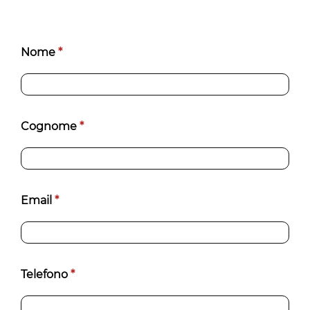
Candidatura
Nome
*
per Tecnico
Elettricista
Trasfertista
Cognome
*
Email
*
Telefono
*