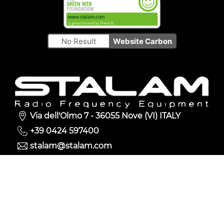
No Result
Website Carbon
Via dell'Olmo 7 - 36055 Nove (VI) ITALY
+39 0424 597400
stalam@stalam.com
© 2023 Stalam S.p.A. S.U. - P.Iva 02083930244 -
Privacy policy
-
Cookie Policy
-
Whistleblowing
Policy
-
Web agency