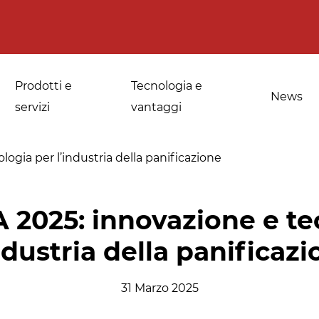
Prodotti e
Tecnologia e
News
servizi
vantaggi
ogia per l’industria della panificazione
a
Applicazioni per le
Sanificazione di
A 2025: innovazione e te
fornerie industriali
spezie, erbe
ndustria della panificaz
medicinali e
Temperaggio e
aromatiche
scongelamento
31 Marzo 2025
Sanificazione della
Disinfestazione e