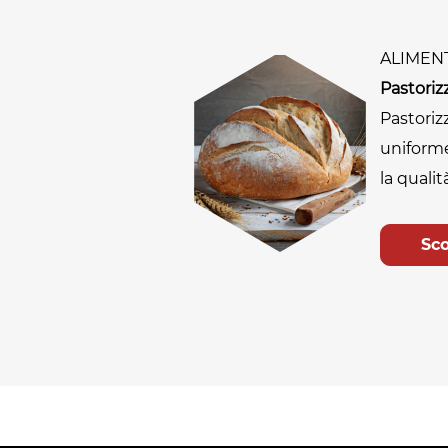
ALIMEN
Pastori
Pastoriz
uniform
la qualit
Sco