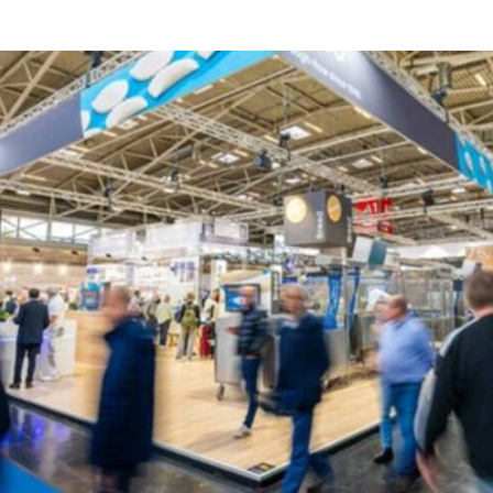
Cannabis
sanificazione
i
Essiccatoi per
Pastorizzazione
extension di capelli
prodotti
confezionati
Pastorizzazione
prodotti liquidi
Riscaldamento e
precottura di
prodotti liquidi