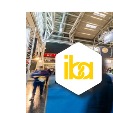
polimeri espansi
Essiccatoi per
tessuti
Essiccatoi per feltr
e altri non tessuti
Essiccatoi per calze
e collant
Altre applicazioni
tessili-tecniche
Altre applicazioni
tessili