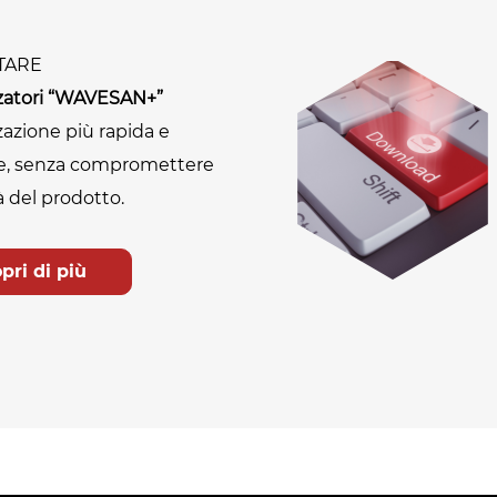
TARE
zzatori “WAVESAN+”
zazione più rapida e
e, senza compromettere
à del prodotto.
pri di più