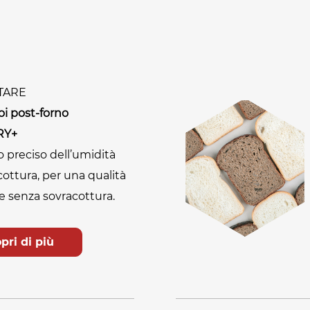
TARE
oi post-forno
RY+
o preciso dell’umidità
cottura, per una qualità
e senza sovracottura.
pri di più