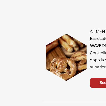
ALIMEN
Essiccat
WAVED
Controll
dopo la 
superior
Sco