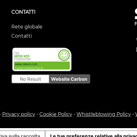
CONTATTI
Rete globale
Contatti
No Result
Website Carbon
-
Privacy policy
-
Cookie Policy
-
Whistleblowing Policy
-
iva sulla raccolta
Le tue preferenze relative alla priva