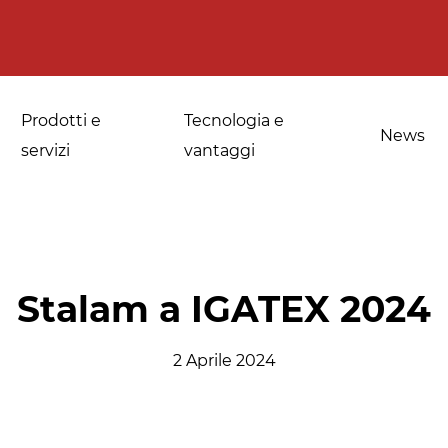
Prodotti e
Tecnologia e
News
servizi
vantaggi
a
Applicazioni per le
Sanificazione di
Stalam a IGATEX 2024
fornerie industriali
spezie, erbe
medicinali e
2 Aprile 2024
Temperaggio e
aromatiche
scongelamento
Sanificazione della
Disinfestazione e