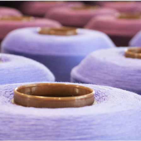
Cannabis
sanificazione
i
Essiccatoi per
Pastorizzazione
extension di capelli
prodotti
confezionati
Pastorizzazione
prodotti liquidi
Riscaldamento e
precottura di
prodotti liquidi