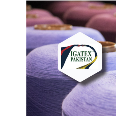
polimeri espansi
Essiccatoi per
tessuti
Essiccatoi per feltr
e altri non tessuti
Essiccatoi per calze
e collant
Altre applicazioni
tessili-tecniche
Altre applicazioni
tessili