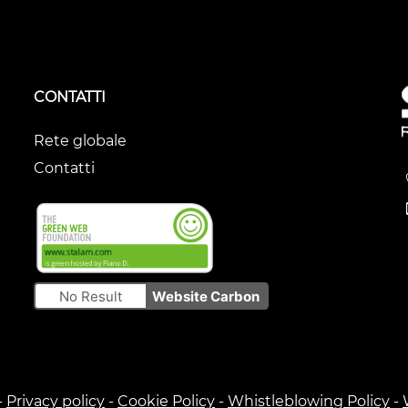
CONTATTI
Rete globale
Contatti
No Result
Website Carbon
-
Privacy policy
-
Cookie Policy
-
Whistleblowing Policy
-