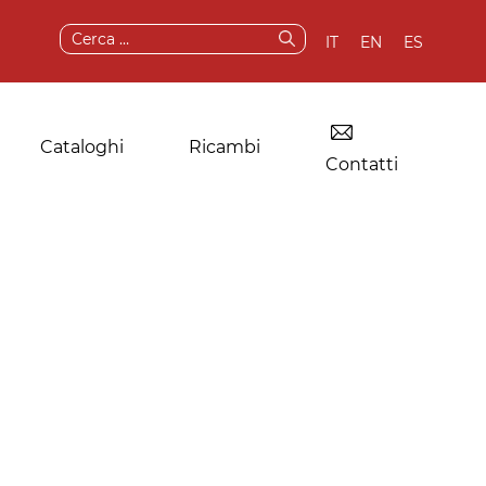
Ricerca
IT
EN
ES
per:
Cataloghi
Ricambi
Contatti
Essiccatoio per
Componenti e
lavanderie
ricambi originali
industriali
Servizi post-vendita
Altre applicazioni
Test e demo
della