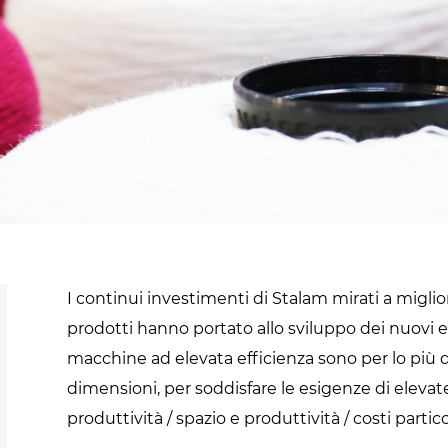
Cannabis
sanificazione
i
Essiccatoi per
Pastorizzazione
extension di capelli
prodotti
confezionati
Pastorizzazione
prodotti liquidi
Riscaldamento e
precottura di
I continui investimenti di Stalam mirati a miglior
prodotti liquidi
prodotti hanno portato allo sviluppo dei nuovi e
macchine ad elevata efficienza sono per lo più d
dimensioni, per soddisfare le esigenze di elevat
produttività / spazio e produttività / costi parti