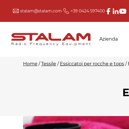
Skip
stalam@stalam.com
+39 0424 597400
to
content
Azienda
Home
/
Tessile
/
Essiccatoi per rocche e tops
/
Essiccatoi per
Essiccatoi per fibr
E
rocche e tops
di vetro
Essiccatoi per fibre
Vulcanizzatori ed
sciolte, nastri svolti
essiccatoi per
e filati in matasse
lattice e altri