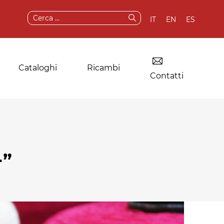
Ricerca
IT
EN
ES
per:
Cataloghi
Ricambi
Contatti
Essiccatoio per
Componenti e
+”
lavanderie
ricambi originali
industriali
Servizi post-vendita
Altre applicazioni
Test e demo
della