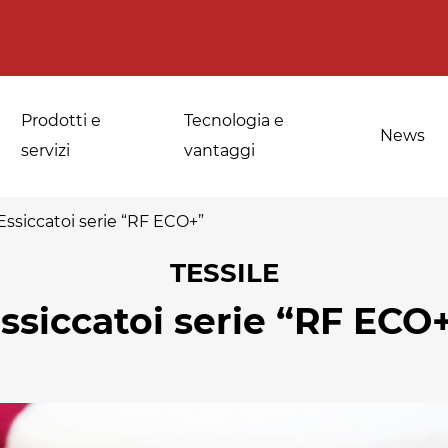
Prodotti e
Tecnologia e
News
servizi
vantaggi
Essiccatoi serie “RF ECO+”
TESSILE
a
Applicazioni per le
Sanificazione di
ssiccatoi serie “RF ECO
fornerie industriali
spezie, erbe
medicinali e
Temperaggio e
aromatiche
scongelamento
Sanificazione della
Disinfestazione e