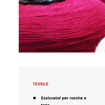
polimeri espansi
Essiccatoi per
tessuti
Essiccatoi per feltr
e altri non tessuti
Essiccatoi per calze
e collant
Altre applicazioni
tessili-tecniche
Altre applicazioni
tessili
TESSILE
Essiccatoi per rocche e