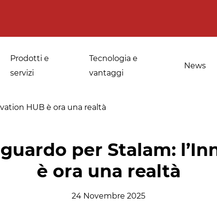
Prodotti e
Tecnologia e
News
servizi
vantaggi
vation HUB è ora una realtà
a
Applicazioni per le
Sanificazione di
guardo per Stalam: l’I
fornerie industriali
spezie, erbe
è ora una realtà
medicinali e
Temperaggio e
aromatiche
scongelamento
24 Novembre 2025
Sanificazione della
Disinfestazione e