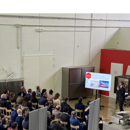
Cannabis
sanificazione
i
Essiccatoi per
Pastorizzazione
extension di capelli
prodotti
confezionati
Pastorizzazione
prodotti liquidi
Riscaldamento e
precottura di
prodotti liquidi