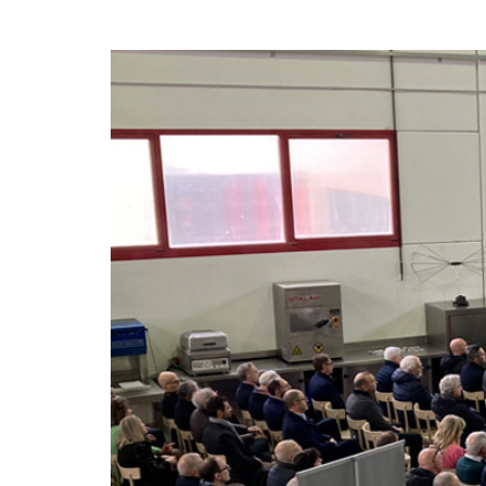
polimeri espansi
Essiccatoi per
tessuti
Essiccatoi per feltr
e altri non tessuti
Essiccatoi per calze
e collant
Altre applicazioni
tessili-tecniche
Altre applicazioni
tessili