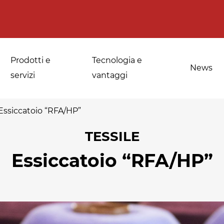
Prodotti e
Tecnologia e
News
servizi
vantaggi
Essiccatoio “RFA/HP”
TESSILE
a
Applicazioni per le
Sanificazione di
Essiccatoio “RFA/HP”
fornerie industriali
spezie, erbe
medicinali e
Temperaggio e
aromatiche
scongelamento
Sanificazione della
Disinfestazione e