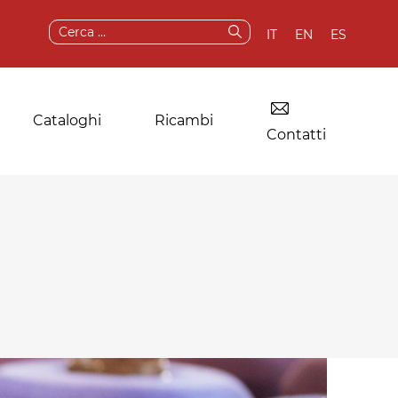
Ricerca
IT
EN
ES
per:
Cataloghi
Ricambi
Contatti
Essiccatoio per
Componenti e
lavanderie
ricambi originali
industriali
Servizi post-vendita
Altre applicazioni
Test e demo
della