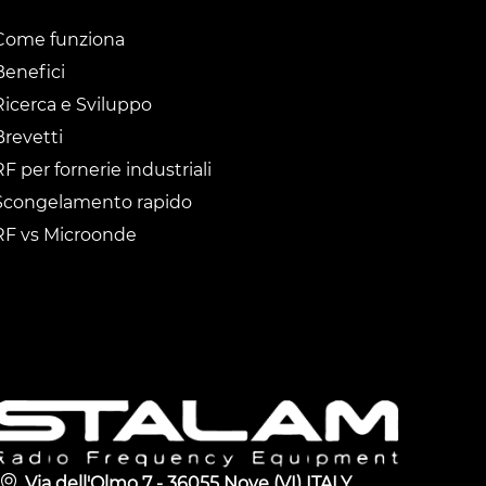
Come funziona
Benefici
Ricerca e Sviluppo
Brevetti
RF per fornerie industriali
Scongelamento rapido
RF vs Microonde
Via dell'Olmo 7 - 36055 Nove (VI) ITALY