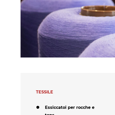
polimeri espansi
Essiccatoi per
tessuti
Essiccatoi per feltr
e altri non tessuti
Essiccatoi per calze
e collant
Altre applicazioni
tessili-tecniche
Altre applicazioni
tessili
TESSILE
Essiccatoi per rocche e