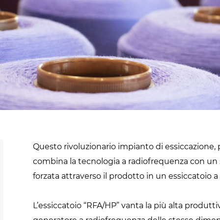
Cannabis
sanificazione
i
Essiccatoi per
Pastorizzazione
extension di capelli
prodotti
confezionati
Pastorizzazione
prodotti liquidi
Riscaldamento e
precottura di
Questo rivoluzionario impianto di essiccazione,
prodotti liquidi
combina la tecnologia a radiofrequenza con un si
forzata attraverso il prodotto in un essiccatoio a
L’essiccatoio “RFA/HP” vanta la più alta produttivi